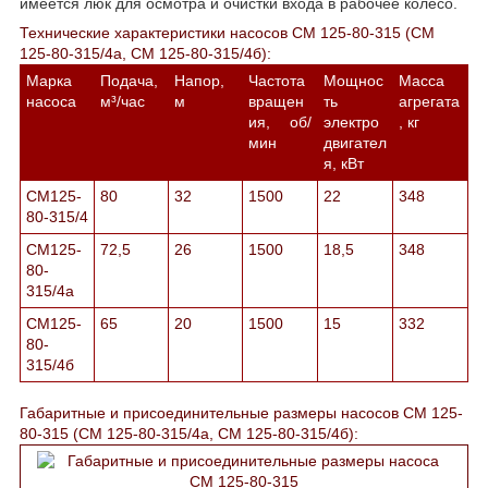
имеется люк для осмотра и очистки входа в рабочее колесо.
Технические характеристики насосов СМ 125-80-315 (СМ
125-80-315/4а, СМ 125-80-315/4б):
Марка
Подача,
Напор,
Частота
Мощнос
Масса
насоса
м³/час
м
вращен
ть
агрегата
ия, об/
электро
, кг
мин
двигател
я, кВт
СМ125-
80
32
1500
22
348
80-315/4
СМ125-
72,5
26
1500
18,5
348
80-
315/4а
СМ125-
65
20
1500
15
332
80-
315/4б
Габаритные и присоединительные размеры насосов СМ 125-
80-315 (СМ 125-80-315/4а, СМ 125-80-315/4б):