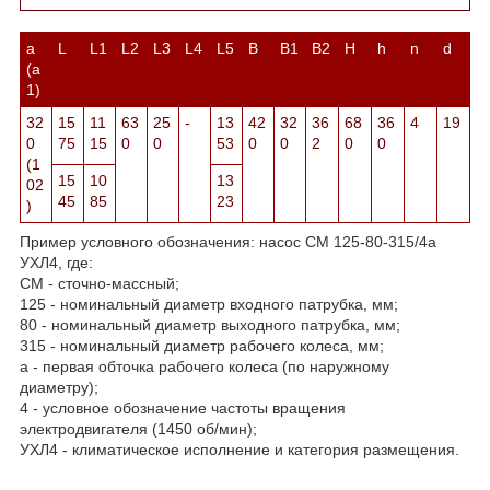
а
L
L
1
L
2
L
3
L
4
L
5
В
B
1
В
2
Н
h
n
d
(а
1
)
32
15
11
63
25
-
13
42
32
36
68
36
4
19
0
75
15
0
0
53
0
0
2
0
0
(1
15
10
13
02
45
85
23
)
Пример условного обозначения: насос СМ 125-80-315/4а
УХЛ4, где:
СМ - сточно-массный;
125 - номинальный диаметр входного патрубка, мм;
80 - номинальный диаметр выходного патрубка, мм;
315 - номинальный диаметр рабочего колеса, мм;
а - первая обточка рабочего колеса (по наружному
диаметру);
4 - условное обозначение частоты вращения
электродвигателя (1450 об/мин);
УХЛ4 - климатическое исполнение и категория размещения.