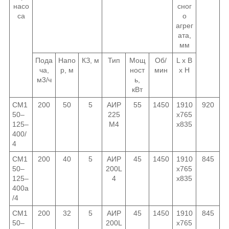
насо
сног
са
о
агрег
ата,
мм
Пода
Напо
КЗ, м
Тип
Мощ
Об/
L х B
ча,
р, м
ност
мин
х H
м3/ч
ь,
кВт
СМ1
200
50
5
АИР
55
1450
1910
920
50–
225
х765
125–
M4
х835
400/
4
СМ1
200
40
5
АИР
45
1450
1910
845
50–
200L
х765
125–
4
х835
400а
/4
СМ1
200
32
5
АИР
45
1450
1910
845
50–
200L
х765