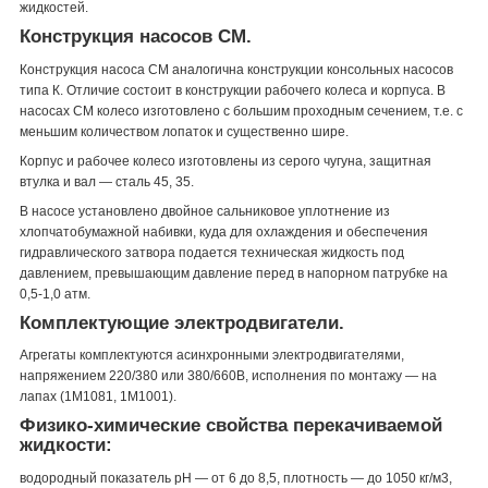
жидкостей.
Конструкция насосов СМ.
Конструкция насоса СМ аналогична конструкции консольных
насосов
типа К
. Отличие состоит в конструкции рабочего колеса и корпуса. В
насосах СМ колесо изготовлено с большим проходным сечением, т.е. с
меньшим количеством лопаток и существенно шире.
Корпус и рабочее колесо изготовлены из серого чугуна, защитная
втулка и вал ― сталь 45, 35.
В насосе установлено двойное сальниковое уплотнение из
хлопчатобумажной набивки, куда для охлаждения и обеспечения
гидравлического затвора подается техническая жидкость под
давлением, превышающим давление перед в напорном патрубке на
0,5-1,0 атм.
Комплектующие электродвигатели.
Агрегаты комплектуются асинхронными электродвигателями,
напряжением 220/380 или 380/660В, исполнения по монтажу ― на
лапах (1М1081, 1М1001).
Физико-химические свойства перекачиваемой
жидкости:
водородный показатель pH ― от 6 до 8,5, плотность ― до 1050 кг/м
3
,