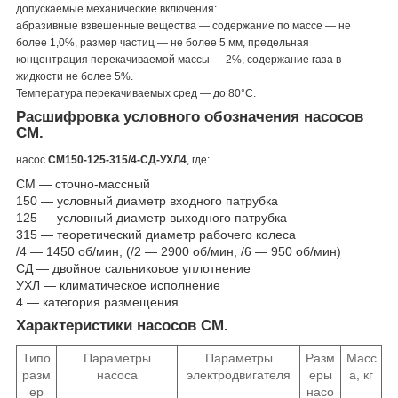
допускаемые механические включения:
абразивные взвешенные вещества ― содержание по массе ― не
более 1,0%, размер частиц ― не более 5 мм, предельная
концентрация перекачиваемой массы ― 2%, содержание газа в
жидкости не более 5%.
Температура перекачиваемых сред ― до 80°С.
Расшифровка условного обозначения насосов
СМ.
насос
СМ150-125-315/4-СД-УХЛ4
, где:
СМ ― сточно-массный
150 ― условный диаметр входного патрубка
125 ― условный диаметр выходного патрубка
315 ― теоретический диаметр рабочего колеса
/4 ― 1450 об/мин, (/2 ― 2900 об/мин, /6 ― 950 об/мин)
СД ― двойное сальниковое уплотнение
УХЛ ― климатическое исполнение
4 ― категория размещения.
Характеристики насосов СМ.
Типо
Параметры
Параметры
Разм
Масс
разм
насоса
электродвигателя
еры
а, кг
ер
насо