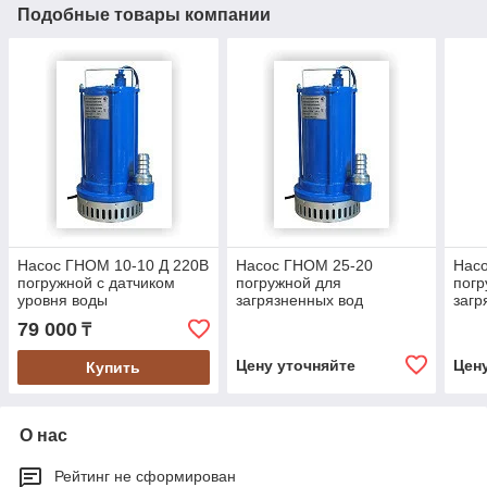
Подобные товары компании
Насос ГНОМ 10-10 Д 220В
Насос ГНОМ 25-20
Нас
погружной с датчиком
погружной для
погр
уровня воды
загрязненных вод
загр
79 000
₸
Цену уточняйте
Цен
Купить
О нас
Рейтинг не сформирован