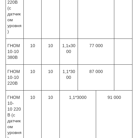
220В
(с
датчик
ом
уровня
)
ГНОМ
10
10
1,1x30
77 000
10-10
00
380В
ГНОМ
10
10
1,1*30
87 000
10-10
00
220В
ГНОМ
10
10
1,1*3000
91 000
10-
10 220
В (с
датчик
ом
уровня