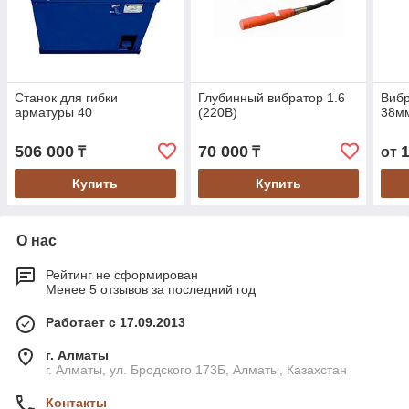
Станок для гибки
Глубинный вибратор 1.6
Вибр
арматуры 40
(220В)
38м
506 000
70 000
₸
₸
от
Купить
Купить
О нас
Рейтинг не сформирован
Менее 5 отзывов за последний год
Работает с 17.09.2013
г. Алматы
г. Алматы, ул. Бродского 173Б, Алматы, Казахстан
Контакты